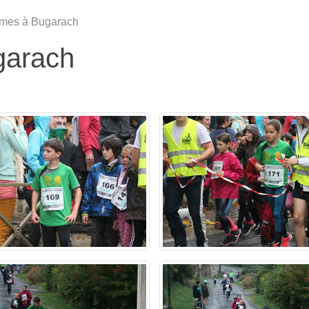
imes à Bugarach
garach