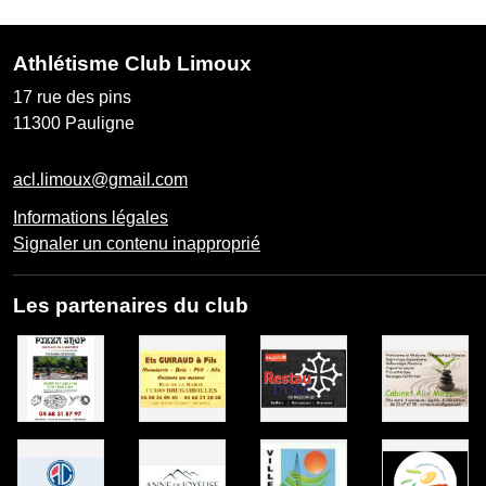
Athlétisme Club Limoux
17 rue des pins
11300
Pauligne
acl.limoux@gmail.com
Informations légales
Signaler un contenu inapproprié
Les partenaires du club