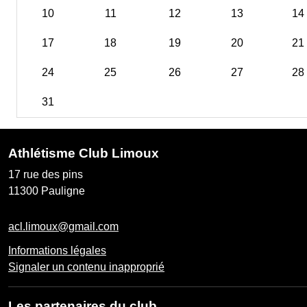
10
11
12
13
14
17
18
19
20
21
24
25
26
27
28
31
Athlétisme Club Limoux
17 rue des pins
11300
Pauligne
acl.limoux@gmail.com
Informations légales
Signaler un contenu inapproprié
Les partenaires du club